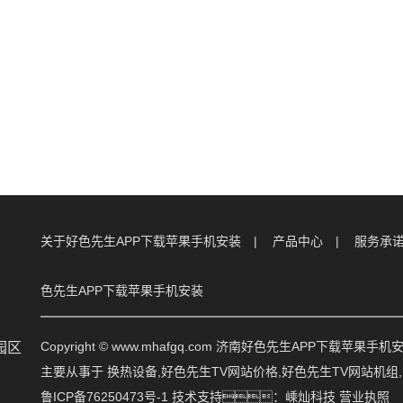
关于好色先生APP下载苹果手机安装
产品中心
服务承
色先生APP下载苹果手机安装
Copyright © www.mhafgq.com 济南好色先生APP下载苹
园区
主要从事于
换热设备
,
好色先生TV网站价格
,
好色先生TV网站机组
鲁ICP备76250473号-1
技术支持：
嵊灿科技
营业执照