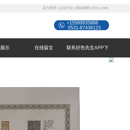
设为首页
|
企业分站
|
网站地图
|
RSS
|
XML
+15589935888
0531-87438123
例展示
在线留言
联系好色先生APP下
载苹果手机安装