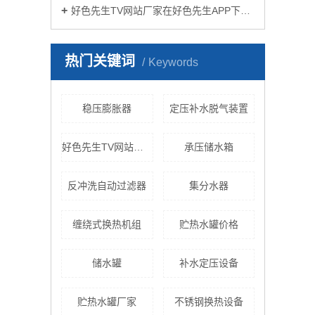
好色先生TV网站厂家在好色先生APP下载苹果手机安装生活中有哪些作用？
热门关键词
Keywords
稳压膨胀器
定压补水脱气装置
好色先生TV网站的发展
承压储水箱
反冲洗自动过滤器
集分水器
缠绕式换热机组
贮热水罐价格
储水罐
补水定压设备
贮热水罐厂家
不锈钢换热设备