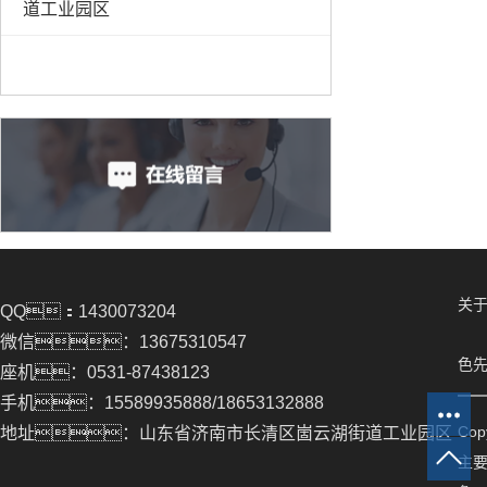
道工业园区
关于
QQ：1430073204
微信：13675310547
色先
座机：0531-87438123
手机：15589935888/18653132888
Co
地址：山东省济南市长清区崮云湖街道工业园区
主