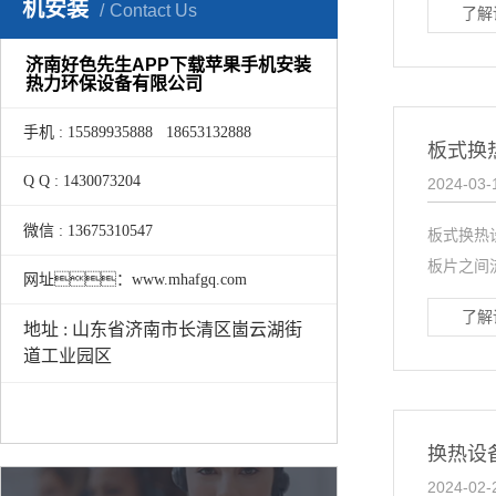
机安装
Contact Us
了解
济南好色先生APP下载苹果手机安装
热力环保设备有限公司
手机 : 15589935888 18653132888
板式换
Q Q : 1430073204
2024-03-
微信 : 13675310547
板式换热
板片之间
网址：www.mhafgq.com
了解
地址 : 山东省济南市长清区崮云湖街
道工业园区
换热设
2024-02-