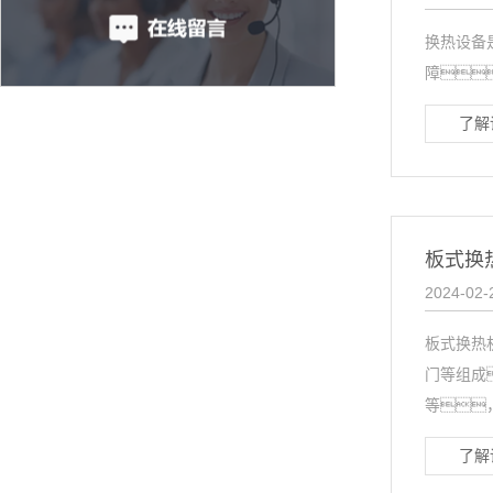
换热设备
障
了解
板式换
2024-02-
板式换热
门等组成
等，.
了解