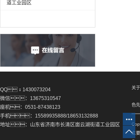
道工业园区
关于
QQ：1430073204
微信：13675310547
色先
座机：0531-87438123
手机：15589935888/18653132888
Co
地址：山东省济南市长清区崮云湖街道工业园区
主