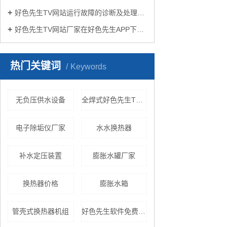
好色先生TV网站运行故障的诊断及处理方法
好色先生TV网站厂家在好色先生APP下载苹果手机安装生活中有哪些作用？
热门关键词
Keywords
无负压供水设备
全焊式好色先生TV网站
电子除垢仪厂家
水水换热器
补水定压装置
膨胀水罐厂家
换热器价格
膨胀水箱
管壳式换热器机组
好色先生软件免费下载