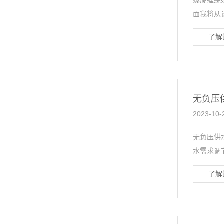
螺旋缠绕
面我将从
了解
无负压
2023-10-
无负压供
水需求调
了解