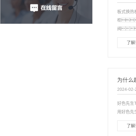
板式换热
柜
阀
了解
为什么
2024-02-
好色先生
用好色先
了解