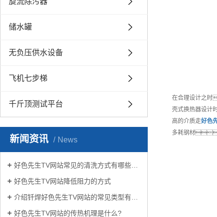
旋流除污器
储水罐
无负压供水设备
飞机七步梯
在合理设计之时
千斤顶测试平台
壳式换热器设计时
高的介质走
好色先
多耗钢材
新闻资讯
News
好色先生TV网站常见的清洗方式有哪些？
好色先生TV网站降低阻力的方式
介绍钎焊好色先生TV网站的常见类型有哪些
好色先生TV网站的传热机理是什么?