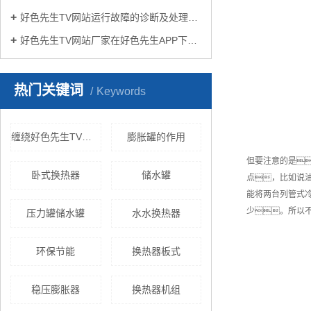
好色先生TV网站运行故障的诊断及处理方法
好色先生TV网站厂家在好色先生APP下载苹果手机安装生活中有哪些作用？
热门关键词
Keywords
缠绕好色先生TV黄色
膨胀罐的作用
但要注意的是
卧式换热器
储水罐
点，比如说
能将两台列管式冷
少。所以
压力罐储水罐
水水换热器
环保节能
换热器板式
稳压膨胀器
换热器机组