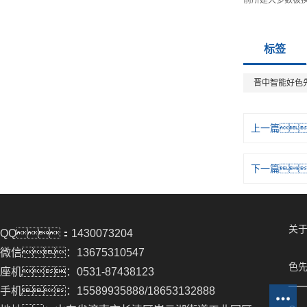
前所建大多数板
标签
晋中智能好色
上一篇
下一篇
关于
QQ：1430073204
微信：13675310547
色先
座机：0531-87438123
手机：15589935888/18653132888