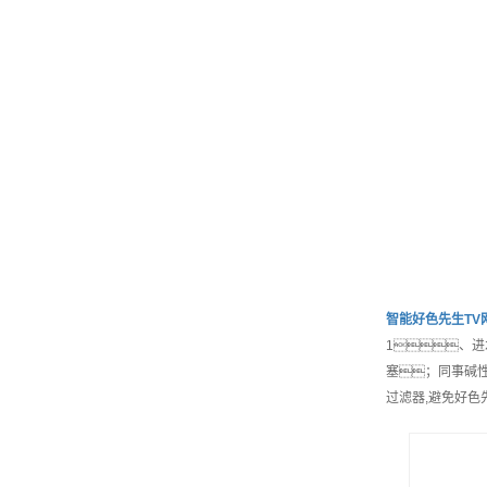
智能
好色先生TV
1、进
塞；同事碱
过滤器,避免好色