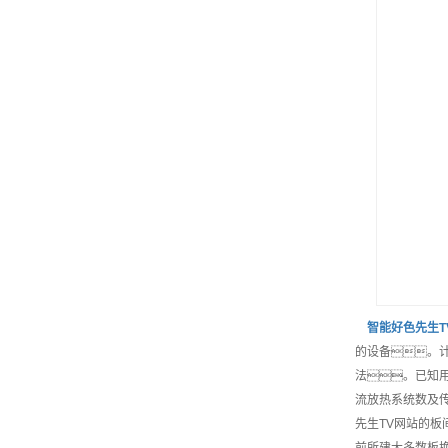
智能
好色先生T
的设备。
法。已知
流放热系统数及
先生TV网站的