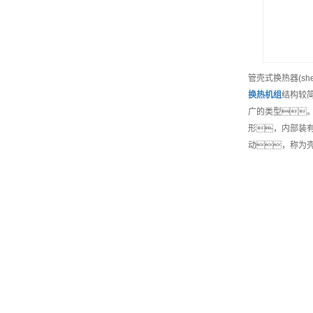
管壳式换热器(sh
换热机组
结构较
广的类型
形，内部装
动，称为