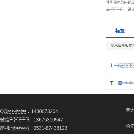
件和壳体的内部
差，设
标签
丽水智能板式
上一篇
下一篇
关于
QQ：1430073204
微信：13675310547
色先
座机：0531-87438123