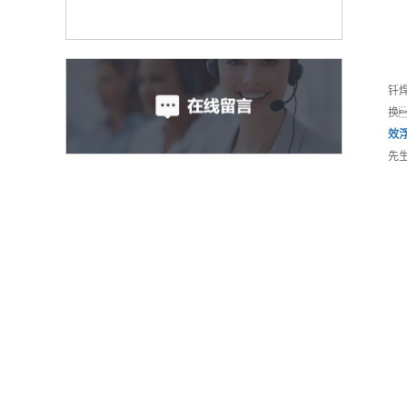
钎
换
效
先