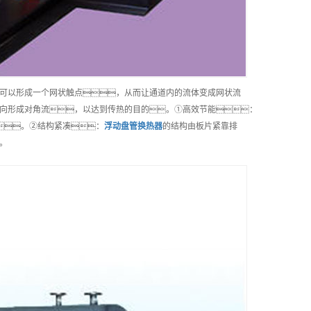
可以形成一个网状触点，从而让通道内的流体变成网状流
向形成对角流，以达到传热的目的。①高效节能：
。②结构紧凑：
浮动盘管换热器
的结构由板片紧靠排
。