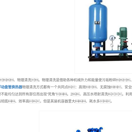
、物理清洗。物理清洗是借助各种机械外力和能量使污垢粉碎
浮动盘管换热器
物理清洗方式都有一个共同点：高效、无腐蚀、安全
时不能均匀达到所有部位而出现“死角”。2、高压水喷射清洗。利
垢彻底、效率高，但是其装机容器里大、耗水多。