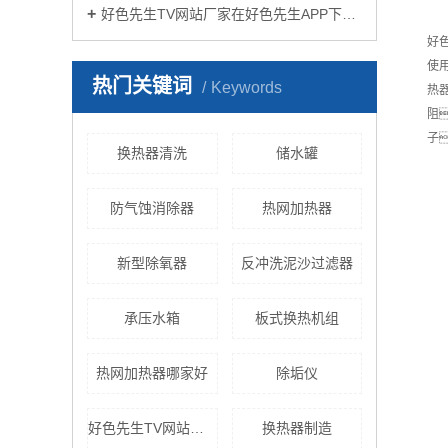
好色先生TV网站厂家在好色先生APP下载苹果手机安装生活中有哪些作用？
好
使
热门关键词
Keywords
热
阻
子
换热器清洗
储水罐
防气蚀消除器
热网加热器
新型除氧器
反冲洗泥沙过滤器
承压水箱
板式换热机组
热网加热器哪家好
除垢仪
好色先生TV网站设备
换热器制造