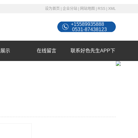
设为首页
|
企业分站
|
网站地图
|
RSS
|
XML
+15589935888
0531-87438123
例展示
在线留言
联系好色先生APP下
载苹果手机安装