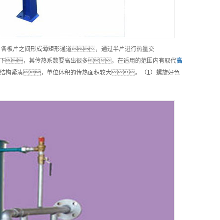
。各板片之间形成薄矩形通道，通过半片进行热量交
下，其传热系数要高出很多，在适用的范围内有取代
高
结构紧凑，单位体积的传热面积较大。（1）螺旋好色