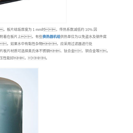
。板片结垢厚度为 1 mm时，传热系数减低约 10%.因
附着在板片上。有些
换热器机组
供热单位为以免盗水及钢件腐
。如果水中有黏性杂物，应采用过滤器进行处
片板片材质可选择奥氏体不锈钢、钛合金、铜合金等。
，冲压性能好，。