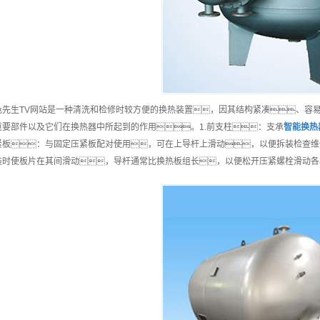
色先生TV网站是一种清洗和检修时较方便的换热装置，因其结构紧凑、容
重要部件以及它们在换热器中所起到的作用。1.前支柱：支承
智能
换热
紧板：与固定压紧板配对使用，可在上导杆上滑动，以便拆装检查维
装时使板片在其间滑动，导杆通常比换热板组长，以便松开压紧螺栓滑动