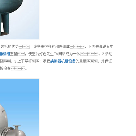
易装拆的优势。设备由很多种部件组成，下面来说说其中
器机组
重量，使整台好色先生TV网站成为一体。2.活动
修。3.上下导杆：承受
换热器机组
设备
的重量，并保证
各板检查。