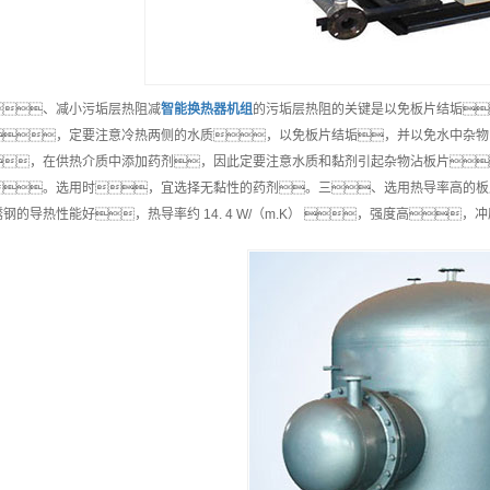
、减小污垢层热阻减
智能
换热器机组
的污垢层热阻的关键是以免板片结垢
，定要注意冷热两侧的水质，以免板片结垢，并以免水中杂物
，在供热介质中添加药剂，因此定要注意水质和黏剂引起杂物沾板片
。选用时，宜选择无黏性的药剂。三、选用热导率高的板
锈钢的导热性能好，热导率约 14. 4 W/（m.K） ，强度高