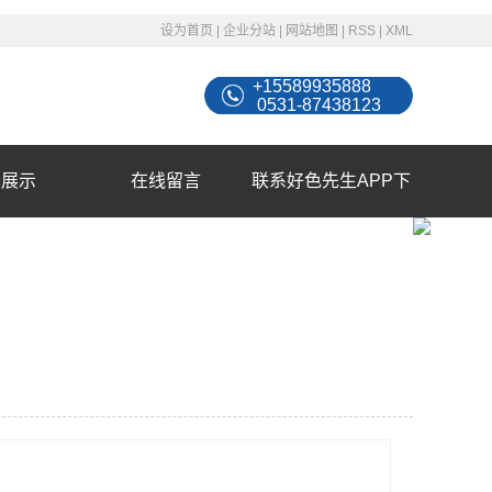
设为首页
|
企业分站
|
网站地图
|
RSS
|
XML
+15589935888
0531-87438123
例展示
在线留言
联系好色先生APP下
载苹果手机安装