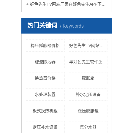
好色先生TV网站厂家在好色先生APP下载苹果手机安装生活中有哪些作用？
热门关键词
Keywords
稳压膨胀器价格
好色先生TV网站机组价格
旋流除污器
半好色先生软件免费下载
换热器价格
膨胀箱
水处理装置
补水定压设备
板式换热机组
稳压膨胀罐
定压补水设备
集分水器