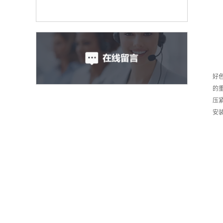
好
的
压
安