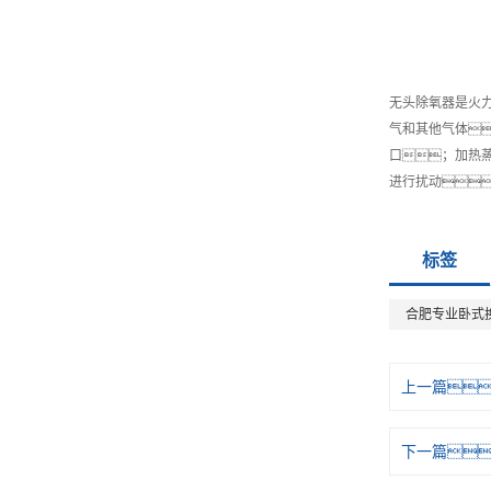
无头除氧器是火
气和其他气体
口；加热
进行扰动
标签
合肥专业卧式
上一篇
下一篇