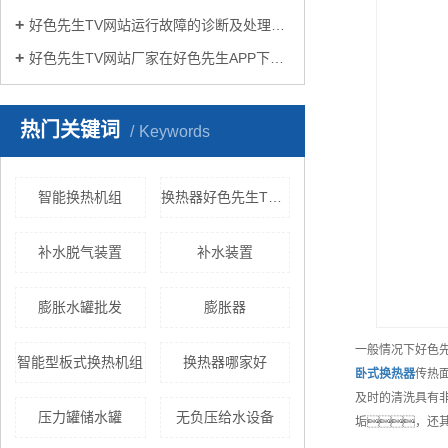
好色先生TV网站运行故障的诊断及处理方法
好色先生TV网站厂家在好色先生APP下载苹果手机安装生活中有哪些作用？
热门关键词
Keywords
智能换热机组
换热器好色先生TV网站
补水脱气装置
补水装置
膨胀水罐批发
膨胀器
一般情况下好色
智能型板式换热机组
换热器哪家好
卧式换热器
传热面
及时的清洗具有
压力罐储水罐
无负压给水设备
垢，还