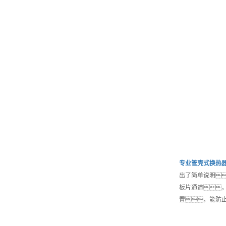
专业
管壳式换热
出了简单说明
板片通道
置，能防