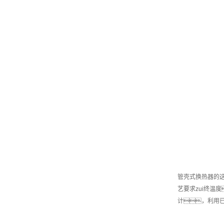
管壳式换热器的
艺要求zui终温
计，利用