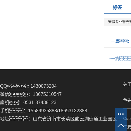
标签
安徽专业管壳
上一篇
下一篇
关于
QQ：1430073204
微信：13675310547
色先
座机：0531-87438123
手机：15589935888/18653132888
Co
地址：山东省济南市长清区崮云湖街道工业园区
主