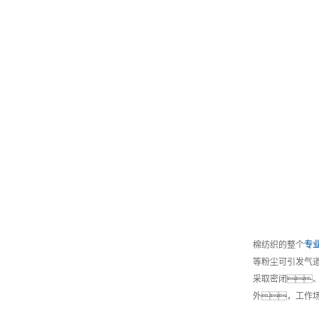
棉纺织的整个
专
等粉尘可引发气
采取密闭
外，工作