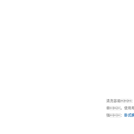
清洗容易
单。使用
强：
卧式