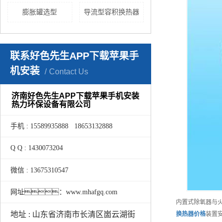
膨胀罐选型
导流型容积换热器
联系好色先生APP下载苹果手
机安装
Contact Us
济南好色先生APP下载苹果手机安装
热力环保设备有限公司
手机 : 15589935888 18653132888
Q Q : 1430073204
微信 : 13675310547
网址：www.mhafgq.com
内置式除氧器与
地址 : 山东省济南市长清区崮云湖街
换热器
价格
装置安