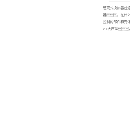
管壳式换热器普
器，在什
控制的部件和壳
zui大压差