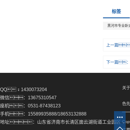
标签
黑河市专业卧
上一篇
下一篇
关于
QQ：1430073204
微信：13675310547
色先
座机：0531-87438123
手机：15589935888/18653132888
Co
地址：山东省济南市长清区崮云湖街道工业园区
主