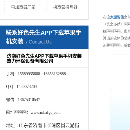
电加热器厂家
换热管换热器
在设
太原
智能
之
（反之亦然）
组，出
联系好色先生APP下载苹果手
算出热流体的总换
机安装
Contact Us
热学，或
济南好色先生APP下载苹果手机安装
热力环保设备有限公司
手机 : 15589935888 18653132888
Q Q : 1430073204
微信 : 13675310547
网址：www.mhafgq.com
地址 : 山东省济南市长清区崮云湖街