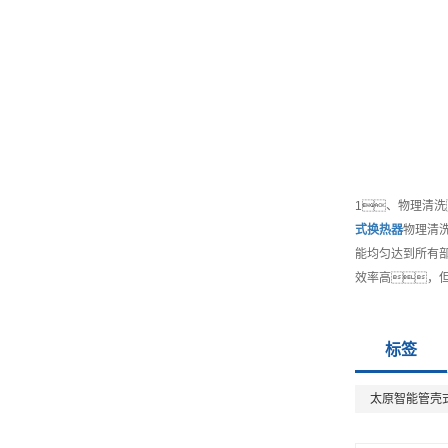
1、物理清
式换热器
物理清
能均匀达到所有部
效率高，
标签
太原智能管壳