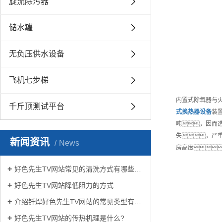
旋流除污器
储水罐
无负压供水设备
飞机七步梯
内置式除氧器与
千斤顶测试平台
式换热器
设备
装
吨，因而造
失，严
新闻资讯
News
房高度
好色先生TV网站常见的清洗方式有哪些？
好色先生TV网站降低阻力的方式
介绍钎焊好色先生TV网站的常见类型有哪些
好色先生TV网站的传热机理是什么?