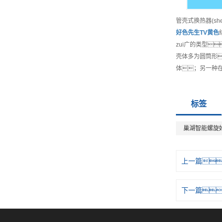
管壳式换热器(sh
好色先生TV黄色
zui广的类型
壳体多为圆筒形
体；另一种
标签
巢湖智能螺旋
上一篇
下一篇