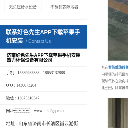
无负压给水设备
不锈钢芯除污器
联系好色先生APP下载苹果手
机安装
Contact Us
济南好色先生APP下载苹果手机安装
热力环保设备有限公司
水在
智能
螺旋好色
手机 : 15589935888 18653132888
向喷嘴的排汽区
凝结气体在流向
Q Q : 1430073204
此，除氧器
微信 : 13675310547
网址：www.mhafgq.com
地址 : 山东省济南市长清区崮云湖街