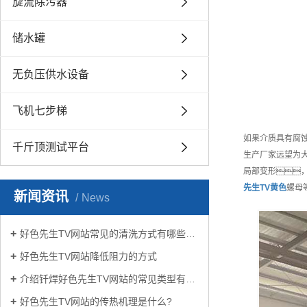
旋流除污器
储水罐
无负压供水设备
飞机七步梯
如果介质具有腐
千斤顶测试平台
生产厂家远望为
局部变形
先生TV黄色
螺母
新闻资讯
News
好色先生TV网站常见的清洗方式有哪些？
好色先生TV网站降低阻力的方式
介绍钎焊好色先生TV网站的常见类型有哪些
好色先生TV网站的传热机理是什么?