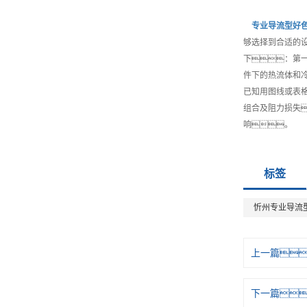
专业
导流型好
够选择到合适的
下：第
件下的热流体和
已知用图线或表
组合及阻力损失
响。
标签
忻州专业导流
上一篇
下一篇