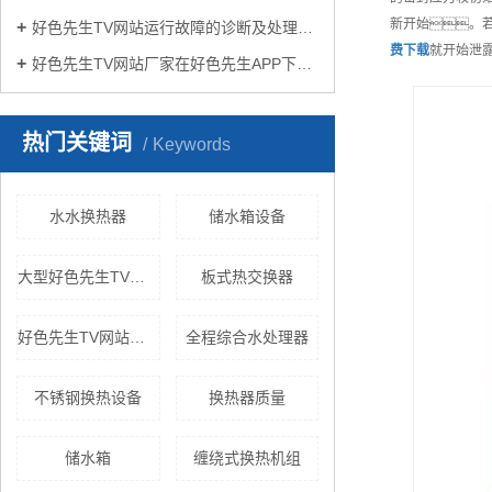
新开始。
好色先生TV网站运行故障的诊断及处理方法
费下载
就开始泄
好色先生TV网站厂家在好色先生APP下载苹果手机安装生活中有哪些作用？
热门关键词
Keywords
水水换热器
储水箱设备
大型好色先生TV网站
板式热交换器
好色先生TV网站换热机组
全程综合水处理器
不锈钢换热设备
换热器质量
储水箱
缠绕式换热机组