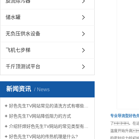
旋流除污器
储水罐
无负压供水设备
飞机七步梯
千斤顶测试平台
新闻资讯
News
好色先生TV网站常见的清洗方式有哪些？
好色先生TV网站降低阻力的方式
专业
导流型好色
了。在
介绍钎焊好色先生TV网站的常见类型有哪些
温度开始升高
好色先生TV网站的传热机理是什么?
的密封应力较初