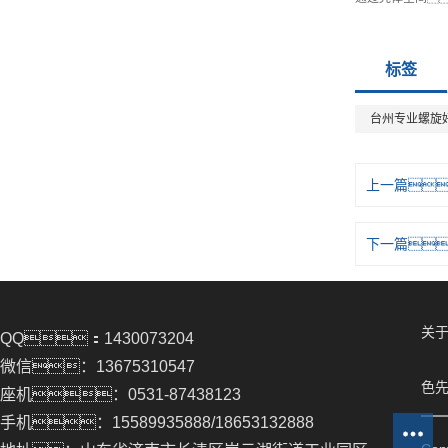
标签
台州专业螺旋
上一篇
下一篇
关于
QQ：1430073204
微信：13675310547
色先
座机：0531-87438123
手机：15589935888/18653132888