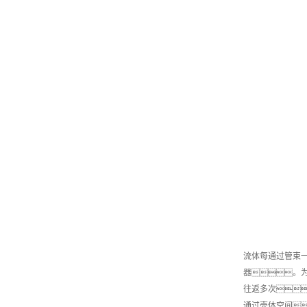
流体每通过管束一
器。
往返多次
通过壳体空间