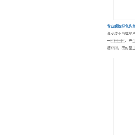
专业
螺旋好色先生
说安装不当或垫
一、产
槽，密封垫