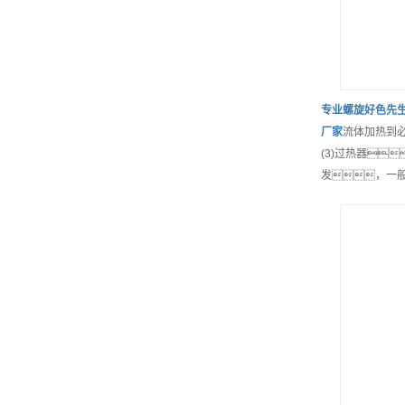
专业
螺旋好色先生
厂家
流体加热到
(3)过热器
发，一