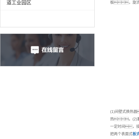
道工业园区
板，旋
(1)间壁式换
热。(2
一定时间，
把两个表面式
板