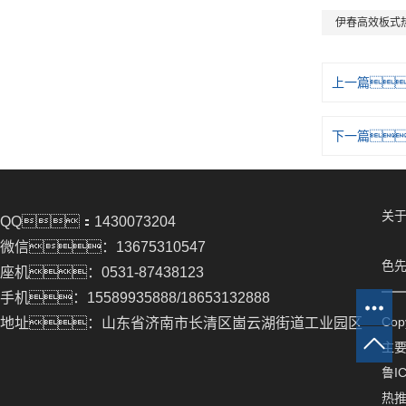
伊春高效板式
上一篇
下一篇
关于
QQ：1430073204
微信：13675310547
色先
座机：0531-87438123
手机：15589935888/18653132888
Co
地址：山东省济南市长清区崮云湖街道工业园区
主
鲁IC
热