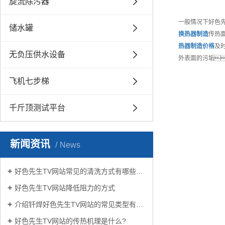
旋流除污器
一般情况下好色
储水罐
换热器制造
传热面
热器制造
价格
及
无负压供水设备
外表面的污垢
飞机七步梯
千斤顶测试平台
新闻资讯
News
好色先生TV网站常见的清洗方式有哪些？
好色先生TV网站降低阻力的方式
介绍钎焊好色先生TV网站的常见类型有哪些
好色先生TV网站的传热机理是什么?