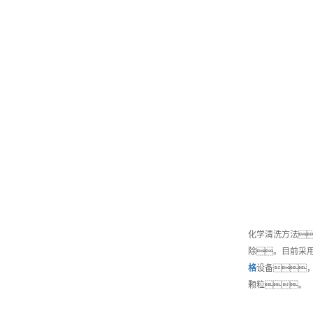
化学清洗方法
除。目前采
格
设备
颗粒。