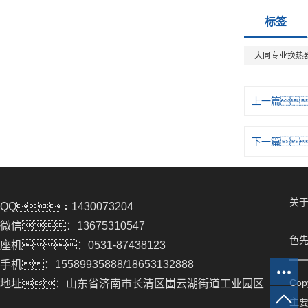
标签
大同专业换热
上一篇
下一篇
关于
QQ：1430073204
微信：13675310547
色先
座机：0531-87438123
手机：15589935888/18653132888
Co
地址：山东省济南市长清区崮云湖街道工业园区
主