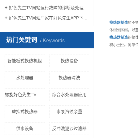
好色先生TV网站运行故障的诊断及处理方法
好色先生TV网站厂家在好色先生APP下载苹果手机安装生活中有哪些作用？
换热器制造
的不
体。以
换热器制造
的整
热门关键词
Keywords
积小。同单
智能板式换热机组
换热设备
水处理器
换热器清洗
螺旋好色先生TV黄色
综合水处理器应用
壁挂式换热器
水泵汽蚀余量
供水设备
反冲洗泥沙过滤器