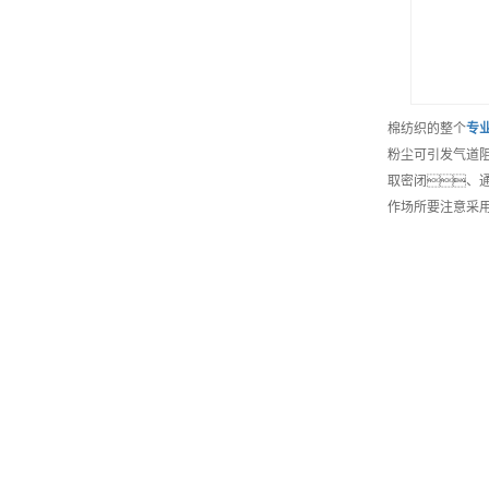
棉纺织的整个
专
粉尘可引发气道
取密闭、
作场所要注意采