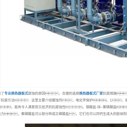
道了
专业
换热器板式
腐蚀的原因，合理的选择
换热器板式
厂家
抗腐措施
下抗腐方法：这里主要介绍缓蚀剂，电化学保护。1、
，能有令人满意而又经济的抗腐蚀性。铬酸盐-锌--聚磷酸盐
能力，聚磷酸盐可以部分转成正磷酸盐，它们也可以同钙生成大的胶体