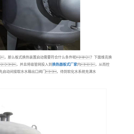
，那么板式换热装置启动需要符合什么条件呢？下面维克换
，并且将级管网投入到
换热器板式
厂家
内，从而控
 先启动间接取水水箱出口阀门，待到软化水系统充满水