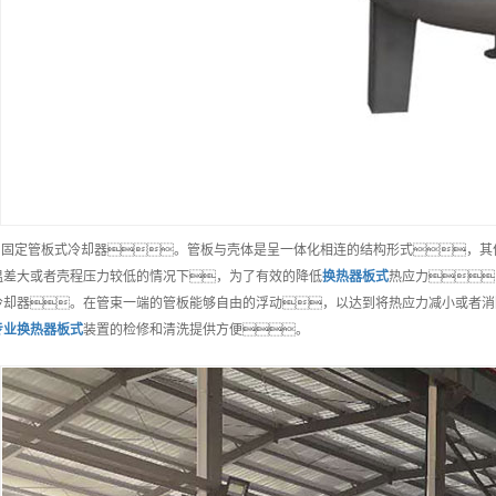
） 固定管板式冷却器。管板与壳体是呈一体化相连的结构形式，
温差大或者壳程压力较低的情况下，为了有效的降低
换热器板式
热应力
冷却器。在管束一端的管板能够自由的浮动，以达到将热应力减小或者消
专业
换热器板式
装置的检修和清洗提供方便。