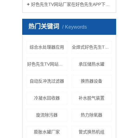
好色先生TV网站厂家在好色先生APP下载苹果手机安装生活中有哪些作用？
热门关键词
Keywords
综合水处理器应用
全焊式好色先生TV网站
好色先生TV网站价格
承压储热水罐
自动反冲洗过滤器
换热器设备
冷凝水回收器
补水脱气装置
旋流除污器
热力除氧器
膨胀水罐厂家
管式换热机组