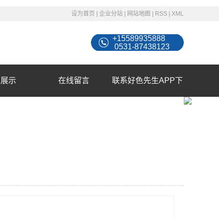
设为首页
|
企业分站
|
网站地图
|
RSS
|
XML
+15589935888
0531-87438123
例展示
在线留言
联系好色先生APP下
载苹果手机安装