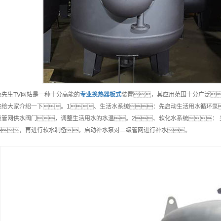
色先生TV网站是一种十分高能的
专业
换热器板式
装置，其应用范围十分广泛
来给大家介绍一下。1、生活水系统：先启动生活用水循环泵
级管网供水阀门，调整生活用水的水温。2、软化水系统：
，再进行软水制备，启动补水泵对二级管网进行补水。