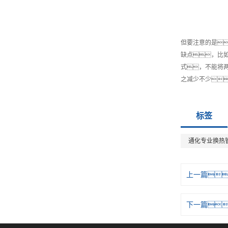
但要注意的是
缺点，比
式，不能将
之减少不少
标签
通化专业换热
上一篇
下一篇