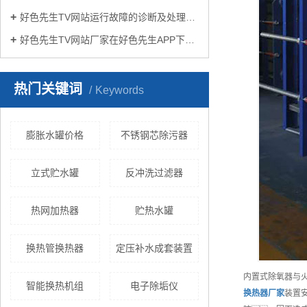
好色先生TV网站运行故障的诊断及处理方法
好色先生TV网站厂家在好色先生APP下载苹果手机安装生活中有哪些作用？
热门关键词
Keywords
膨胀水罐价格
不锈钢芯除污器
立式贮水罐
反冲洗过滤器
热网加热器
贮热水罐
换热管换热器
定压补水成套装置
内置式除氧器与
智能换热机组
电子除垢仪
换热器
厂家
装置安