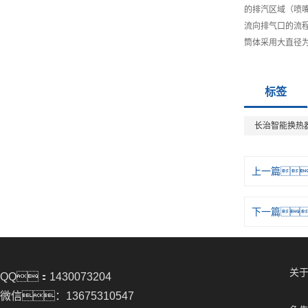
的排汽区域（喷
流向排气口的流
筒体采用大直径
标签
长治智能换热
上一篇
下一篇
关于
QQ：1430073204
微信：13675310547