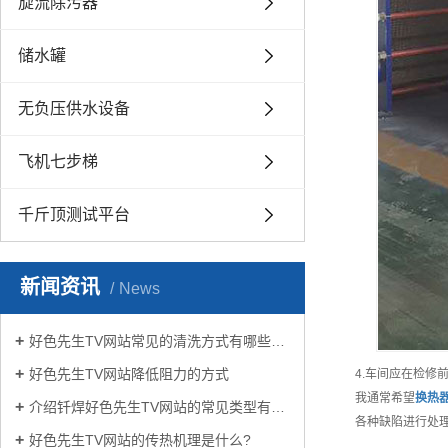
旋流除污器
储水罐
无负压供水设备
飞机七步梯
千斤顶测试平台
新闻资讯
News
好色先生TV网站常见的清洗方式有哪些？
好色先生TV网站降低阻力的方式
4.车间应在检修
我通常希望
换热
介绍钎焊好色先生TV网站的常见类型有哪些
各种缺陷进行处理
好色先生TV网站的传热机理是什么?