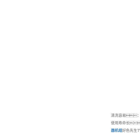
清洗容易
使用寿命长
器机组
好色先生