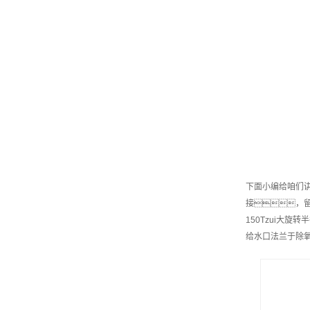
下面小编给咱们
接，
150Tzui大旋
给水口法兰于除