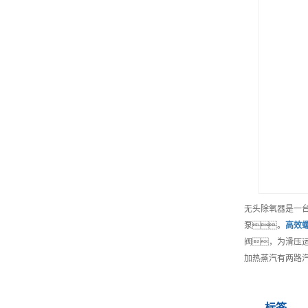
无头除氧器是一
泵。
高效
阀，为滑压
加热蒸汽有两路汽
标签