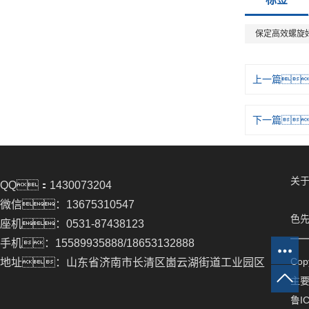
保定高效螺旋
上一篇
下一篇
关于
QQ：1430073204
微信：13675310547
色先
座机：0531-87438123
手机：15589935888/18653132888
Co
地址：山东省济南市长清区崮云湖街道工业园区
主
鲁IC