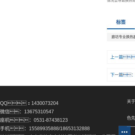
情况会导致换热
标签
廊坊专业换热
上一篇
下一篇
关于
QQ：1430073204
微信：13675310547
色先
座机：0531-87438123
手机：15589935888/18653132888