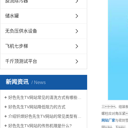
旋流除污器
储水罐
无负压供水设备
飞机七步梯
千斤顶测试平台
新闻资讯
News
好色先生TV网站常见的清洗方式有哪些？
好色先生TV网站降低阻力的方式
三、组装
螺柱应对角压紧
介绍钎焊好色先生TV网站的常见类型有哪些
网站
厂家
与密封
好色先生TV网站的传热机理是什么?
固。五