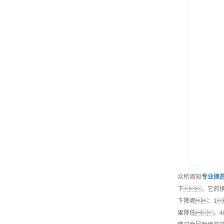
众所周知
专业
换
下，它的
下降呢：1
果降低。