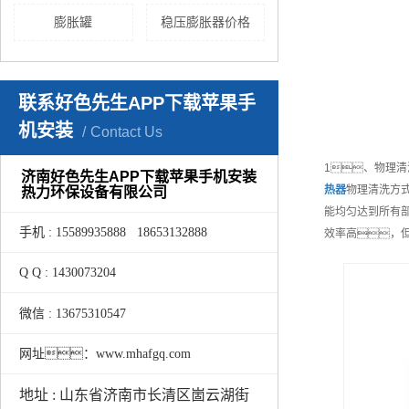
膨胀罐
稳压膨胀器价格
联系好色先生APP下载苹果手
机安装
Contact Us
1、物理
济南好色先生APP下载苹果手机安装
热器
物理清洗方
热力环保设备有限公司
能均匀达到所有部
手机 : 15589935888 18653132888
效率高，
Q Q : 1430073204
微信 : 13675310547
网址：www.mhafgq.com
地址 : 山东省济南市长清区崮云湖街