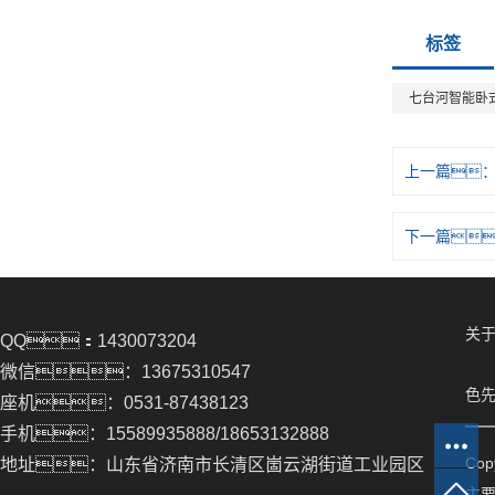
标签
七台河智能卧
上一篇
下一篇
关于
QQ：1430073204
微信：13675310547
色先
座机：0531-87438123
手机：15589935888/18653132888
Co
地址：山东省济南市长清区崮云湖街道工业园区
主