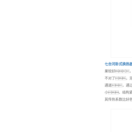
七台河
卧式换热
果较好
不对了，
通道，通
小、结构
其传热系数比好色