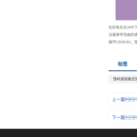
在好色先生APP
沿着狭窄弯曲的通
破坏，
标签
铁岭高效板式
上一篇
下一篇