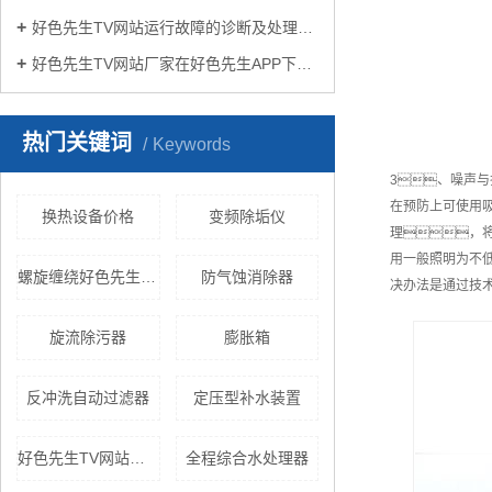
好色先生TV网站运行故障的诊断及处理方法
好色先生TV网站厂家在好色先生APP下载苹果手机安装生活中有哪些作用？
热门关键词
Keywords
3、噪声与
在预防上可使用
换热设备价格
变频除垢仪
理，将
用一般照明为不低
螺旋缠绕好色先生TV黄色
防气蚀消除器
决办法是通过技
旋流除污器
膨胀箱
反冲洗自动过滤器
定压型补水装置
好色先生TV网站机组
全程综合水处理器