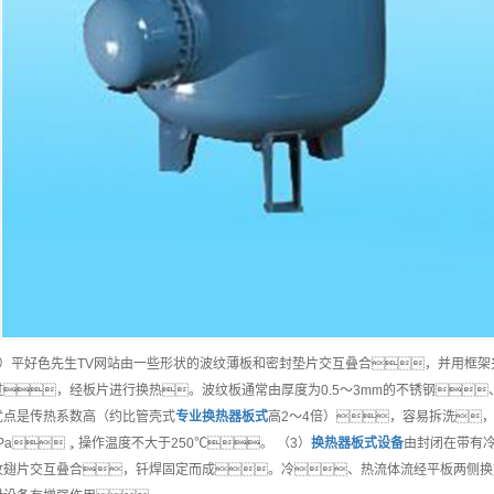
2）平好色先生TV网站由一些形状的波纹薄板和密封垫片交互叠合，并用框
过，经板片进行换热。波纹板通常由厚度为0.5～3mm的不锈钢
优点是传热系数高（约比管壳式
专业
换热器板式
高2～4倍），容易拆洗
Pa，操作温度不大于250℃。 （3）
换热器板式
设备
由封闭在带有
纹翅片交互叠合，钎焊固定而成。冷、热流体流经平板两侧换