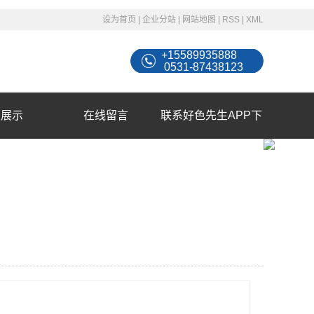
设为首页
|
企业分站
|
网站地图
|
RSS
|
XML
+15589935888
0531-87438123
例展示
在线留言
联系好色先生APP下
载苹果手机安装