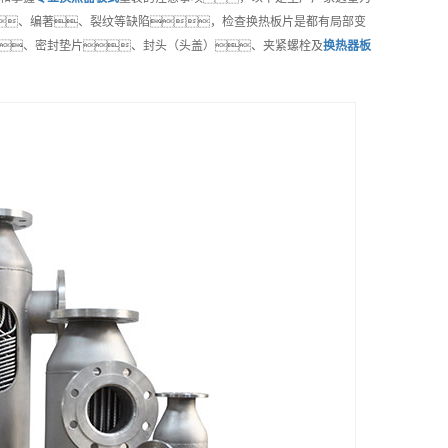
、编著、裂纹等缺陷，检查换热板片是都有局部变
、密封垫片、封头（头盖）、夹紧螺栓及
换热器板