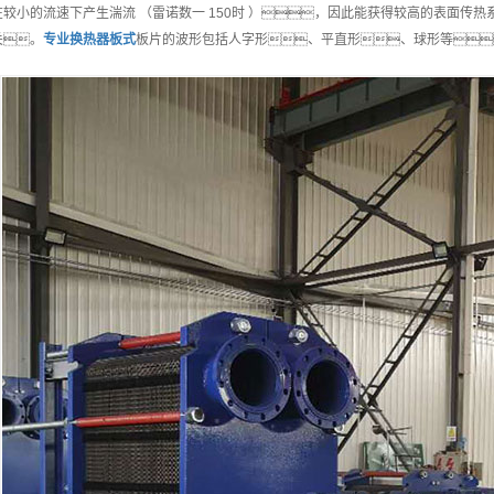
在较小的流速下产生湍流 （雷诺数一 150时 ），因此能获得较高的表面传
关。
专业
换热器板式
板片的波形包括人字形、平直形、球形等