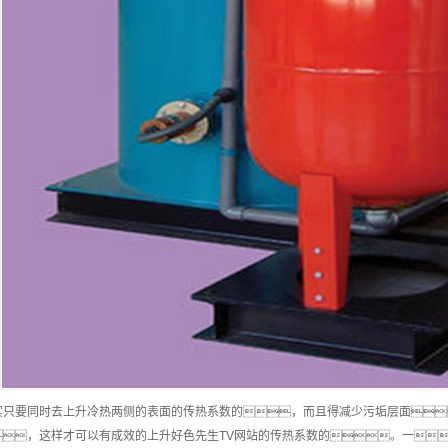
实只要同时去上升冷热两侧的表面的传热系数的，而且得减少污垢层面
，这样才可以有成效的上升好色先生TV网站的传热系数的。一