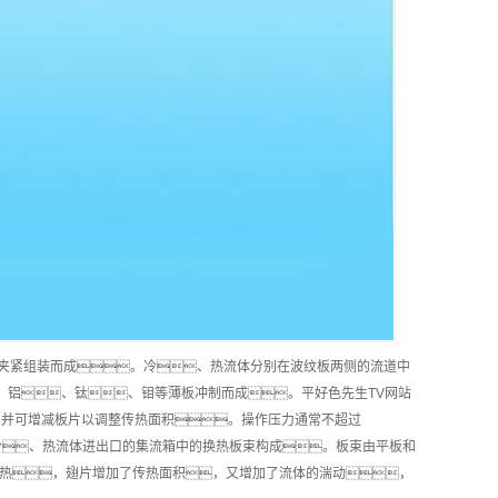
架夹紧组装而成。冷、热流体分别在波纹板两侧的流道中
、铝、钛、钼等薄板冲制而成。平好色先生TV网站
，并可增减板片以调整传热面积。操作压力通常不超过
冷、热流体进出口的集流箱中的换热板束构成。板束由平板和
热，翅片增加了传热面积，又增加了流体的湍动，