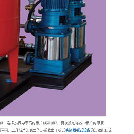
，选择热传导率高的版片，再次就是得减少板片的厚度
、上升板片的表面传热系数由于板式
换热器板式
设备
的波纹能使流