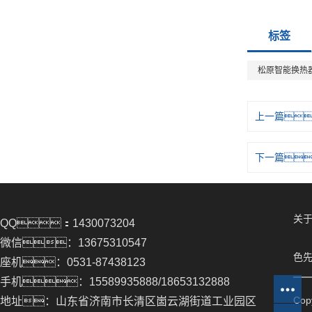
标签
松原智能换热
上一篇
下一篇
关于
QQ：1430073204
微信：13675310547
色先
座机：0531-87438123
手机：15589935888/18653132888
Co
地址：山东省济南市长清区崮云湖街道工业园区