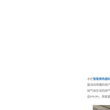
水在
智能
换热器好
面流向喷嘴的排
结气体在流向排
此，除氧