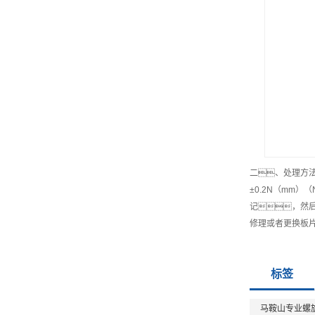
二、处理方
±0.2N（mm
记，然
修理或者更换板
标签
马鞍山专业螺