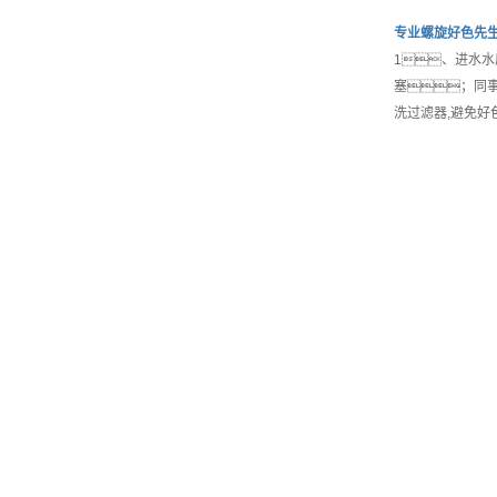
专业
螺旋好色先生
1、进水水
塞；同
洗过滤器,避免好