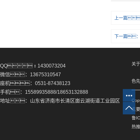
上一篇
下一篇
关于
QQ：1430073204
微信：13675310547
色先
座机：0531-87438123
手机：15589935888/18653132888
Co
地址：山东省济南市长清区崮云湖街道工业园区
主
鲁IC
热