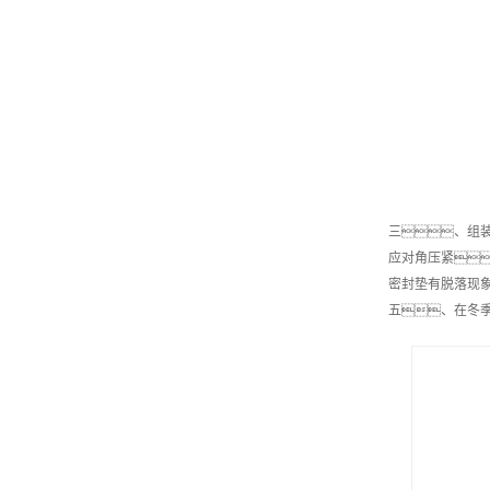
三、组
应对角压紧
密封垫有脱落现
五、在冬