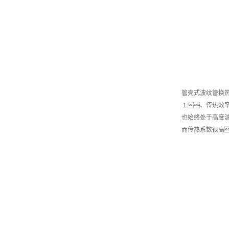
管壳式波纹管换
１、传热效
也始终处于高度
而传热系数很高