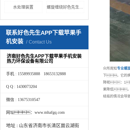
水处理装置
螺旋缠绕好色先生TV黄色
联系好色先生APP下载苹果手
机安装
Contact Us
济南好色先生APP下载苹果手机安装
热力环保设备有限公司
众所周知
专业
螺
手机 : 15589935888 18653132888
下，它的
降呢：1
Q Q : 1430073204
果降低
结垢的情况会导
微信 : 13675310547
网址：www.mhafgq.com
地址 : 山东省济南市长清区崮云湖街