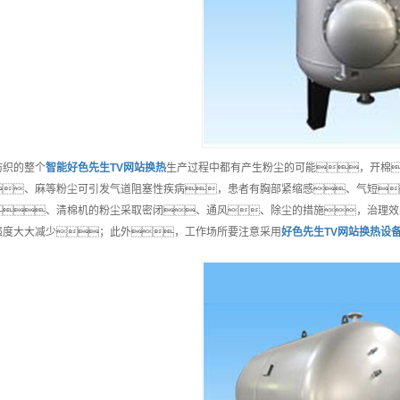
纺织的整个
智能
好色先生TV网站换热
生产过程中都有产生粉尘的可能，开棉
、麻等粉尘可引发气道阻塞性疾病，患者有胸部紧缩感、气短
、清棉机的粉尘采取密闭、通风、除尘的措施，治理效
强度大大减少；此外，工作场所要注意采用
好色先生TV网站换热
设