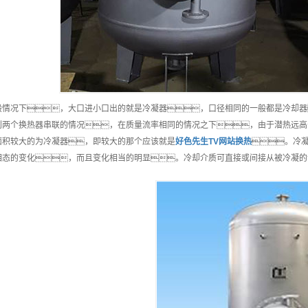
般情况下，大口进小口出的就是冷凝器，口径相同的一般都是冷却器
到两个换热器串联的情况，在质量流率相同的情况之下，由于潜热远高
面积较大的为冷凝器，即较大的那个应该就是
好色先生TV网站换热
。冷
相态的变化，而且变化相当的明显。冷却介质可直接或间接从被冷凝的