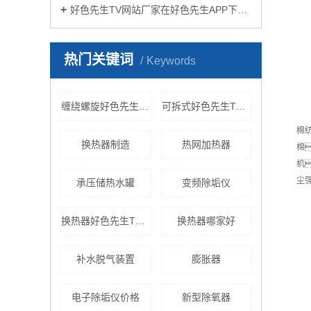
好色先生TV网站厂家在好色先生APP下载苹果手机安装生活中有哪些作用？
热门关键词
Keywords
缠绕螺旋好色先生TV黄色
可拆式好色先生TV网站
棉
换热器制造
热网加热器
棉
机
尘
承压储热水罐
变频除垢仪
换热器好色先生TV网站
换热器哪家好
补水脱气装置
膨胀器
电子除垢仪价格
新型除氧器