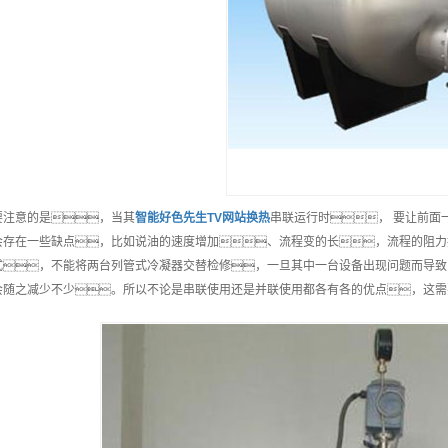
要注意的是，当其
智能
好色先生TV网站换热
串联运行时， 要让前面
会存在一些缺点，比如说油的速度增加、流程变的长，流程的阻力
式，不能将两台列管式冷凝器交替检修，一旦其中一台设备出现问题而导致系
会随之减少不少。所以不论是串联使用还是并联使用都各有各的优点，这需