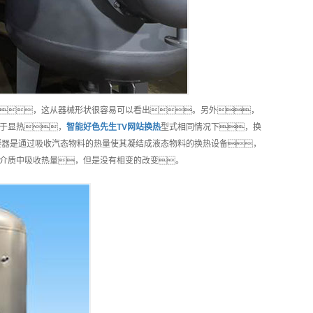
，这从器械形状很容易可以看出。另外，
于显热，
智能
好色先生TV网站换热
型式相同情况下，换
凝器是通过吸收汽态物料的热量使其凝结成液态物料的换热设备，
介质中吸收热量，但是没有相变的改变。