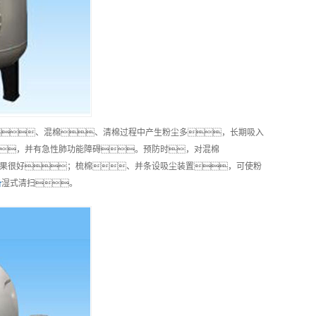
、混棉、清棉过程中产生粉尘多，长期吸入
，并有急性肺功能障碍。预防时，对混棉
果很好；梳棉、并条设吸尘装置，可使粉
备
湿式清扫。