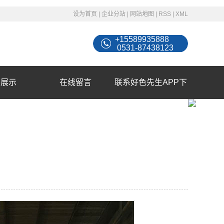
设为首页
|
企业分站
|
网站地图
|
RSS
|
XML
+15589935888
0531-87438123
例展示
在线留言
联系好色先生APP下
载苹果手机安装