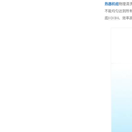
热器机组
物理清
不能均匀达到所有
底、效率