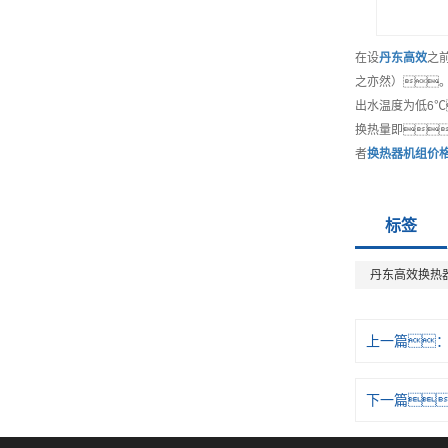
在设
丹东
高效
之
之亦然）
出水温度为低6
换热量即
者
换热器机组
价
标签
丹东高效换热
上一篇
下一篇