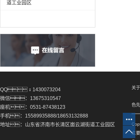
道工业园区
关于
QQ：1430073204
微信：13675310547
色先
座机：0531-87438123
手机：15589935888/18653132888
Co
地址：山东省济南市长清区崮云湖街道工业园区
主