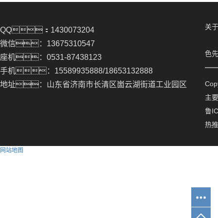
关于
QQ：1430073204
微信：13675310547
色先
座机：0531-87438123
手机：15589935888/18653132888
Co
地址：山东省济南市长清区崮云湖街道工业园区
主
鲁IC
热
网站地图