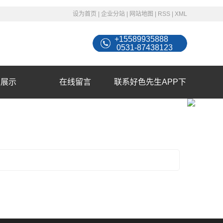
设为首页
|
企业分站
|
网站地图
|
RSS
|
XML
+15589935888
0531-87438123
例展示
在线留言
联系好色先生APP下
载苹果手机安装