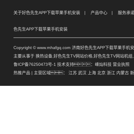
关于好色先生APP下载苹果手机安装
产品中心
服务承
色先生APP下载苹果手机安装
Copyright © www.mhafgq.com 济南好色先生APP下载苹
主要从事于
换热设备
,
好色先生TV网站价格
,
好色先生TV网站机组
鲁ICP备76250473号-1
技术支持：
嵊灿科技
营业执照
热推产品
| 主营区域：
江苏
武汉
上海
北京
浙江
内蒙古