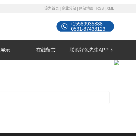
设为首页
|
企业分站
|
网站地图
|
RSS
|
XML
+15589935888
0531-87438123
例展示
在线留言
联系好色先生APP下
载苹果手机安装