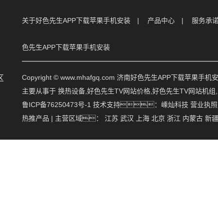
关于好色先生APP下载苹果手机安装
产品中心
服务承
色先生APP下载苹果手机安装
Copyright © www.mhafgq.com 济南好色先生APP下载苹
区
主要从事于
换热设备
,
好色先生TV网站价格
,
好色先生TV网站机组
鲁ICP备76250473号-1
技术支持：
嵊灿科技
营业执照
热推产品
| 主营区域：
江苏
武汉
上海
北京
浙江
内蒙古
新