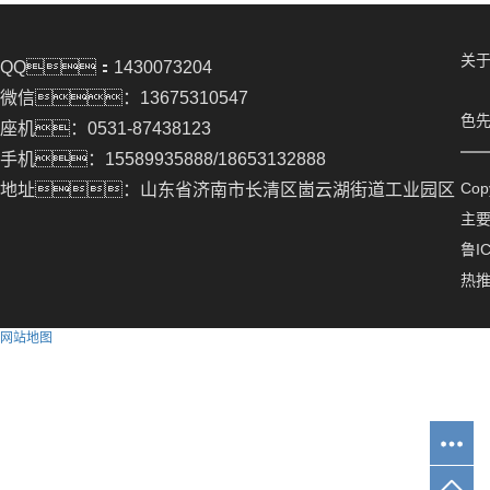
关于
QQ：1430073204
微信：13675310547
色先
座机：0531-87438123
手机：15589935888/18653132888
Co
地址：山东省济南市长清区崮云湖街道工业园区
主
鲁IC
热
网站地图