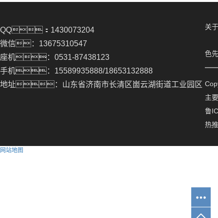
关于
QQ：1430073204
微信：13675310547
色先
座机：0531-87438123
手机：15589935888/18653132888
Co
地址：山东省济南市长清区崮云湖街道工业园区
主
鲁IC
热
网站地图