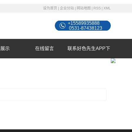
设为首页
|
企业分站
|
网站地图
|
RSS
|
XML
+15589935888
0531-87438123
例展示
在线留言
联系好色先生APP下
载苹果手机安装