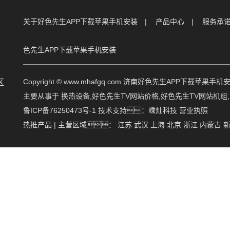
关于好色先生APP下载苹果手机安装
产品中心
服务承
色先生APP下载苹果手机安装
Copyright © www.mhafgq.com 济南好色先生APP下载苹
区
主要从事于
换热设备
,
好色先生TV网站价格
,
好色先生TV网站机组
鲁ICP备76250473号-1
技术支持：
嵊灿科技
营业执照
热推产品
| 主营区域：
江苏
武汉
上海
北京
浙江
内蒙古