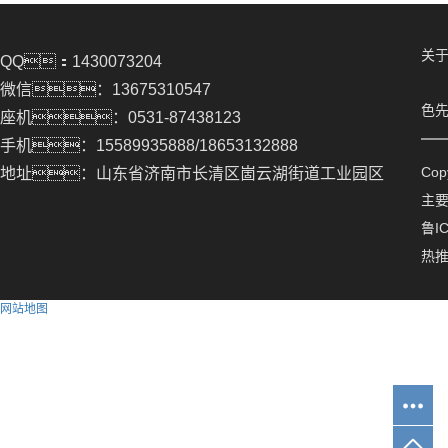
关于
QQ：1430073204
微信：13675310547
色先
座机：0531-87438123
手机：15589935888/18653132888
Co
地址：山东省济南市长清区崮云湖街道工业园区
主
鲁IC
热
网站地图