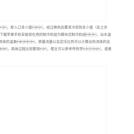
差，即入口多少度，经过换热后要求冷却到多少度（反之亦
P下载苹果手机安装现在用的制冷机组为模块式制冷机组，出水温
热流体的温差，质量流量以及定压比热可以计算出热流体的总
度，具体过程比较繁琐，楼主可以参考传热学，或者