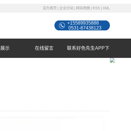
设为首页
|
企业分站
|
网站地图
|
RSS
|
XML
+15589935888
0531-87438123
例展示
在线留言
联系好色先生APP下
载苹果手机安装