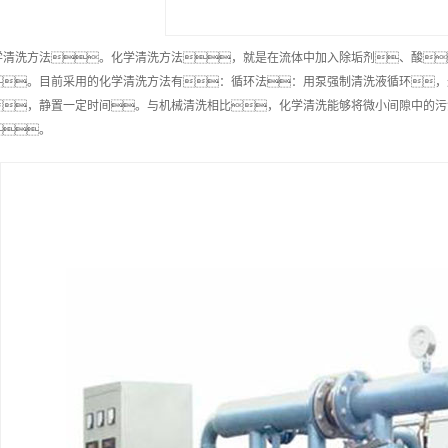
学清洗方法。化学清洗方法，就是在流体中加入除垢剂、酸
。目前采用的化学清洗方法有：循环法：用泵强制清洗液循环，
，静置一定时间。与机械清洗相比，化学清洗能够将微小间隙中的污
。