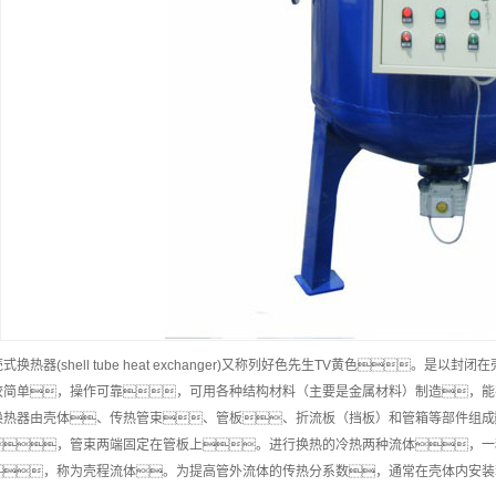
式换热器(shell tube heat exchanger)又称列好色先生TV黄色
较简单，操作可靠，可用各种结构材料（主要是金属材料）制造，能在
换热器由壳体、传热管束、管板、折流板（挡板）和管箱等部件组成
，管束两端固定在管板上。进行换热的冷热两种流体，一
，称为壳程流体。为提高管外流体的传热分系数，通常在壳体内安装