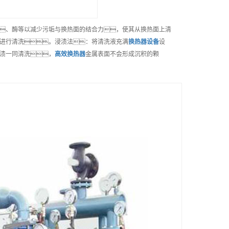
、酶等以减少污垢与换热面的结合力，使其从换热面上清
进行清洗。浸渍法：将清洗液充满
换热器
设备
设
渍一同清洗，
高效
换热器
金属表面不会形成沉积的颗