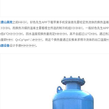
设
唐山
高效
之前，好色先生APP下载苹果手机安装首先要给定热流体的换热温
）。而换热冷媒的温差主要看楼主所选的制冷机组，一般好色先生AP
为低6℃，回水温度视换热量而定，高不会超过12℃。通过
热量即：Q=Cp*qm*△t，用这个换热量通过反推来求得冷流体的出口温
热器
设备
设计手册。