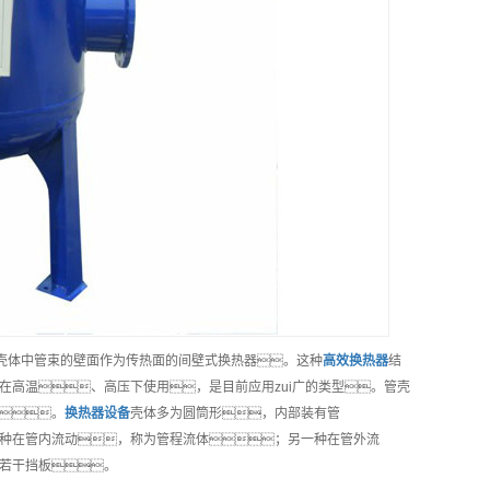
。是以封闭在壳体中管束的壁面作为传热面的间壁式换热器。这种
高效
换热器
结
高温、高压下使用，是目前应用zui广的类型。管壳
。
换热器
设备
壳体多为圆筒形，内部装有管
种在管内流动，称为管程流体；另一种在管外流
若干挡板。