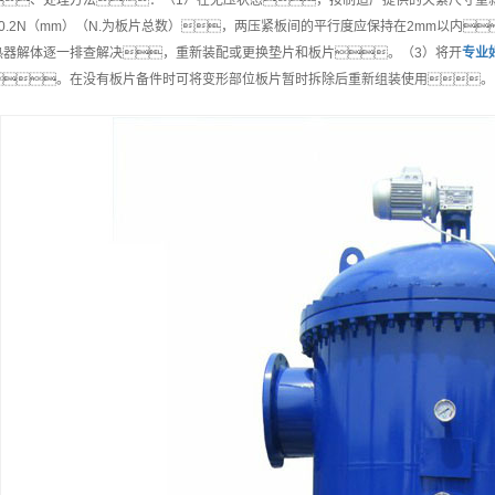
、处理方法：（1）在无压状态，按制造厂提供的夹紧尺寸重
±0.2N（mm）（N.为板片总数），两压紧板间的平行度应保持在2mm以内
热器解体逐一排查解决，重新装配或更换垫片和板片。（3）将开
专业
。在没有板片备件时可将变形部位板片暂时拆除后重新组装使用