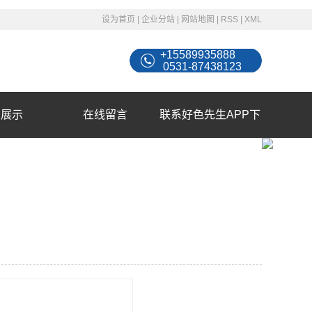
设为首页
|
企业分站
|
网站地图
|
RSS
|
XML
+15589935888
0531-87438123
例展示
在线留言
联系好色先生APP下
载苹果手机安装