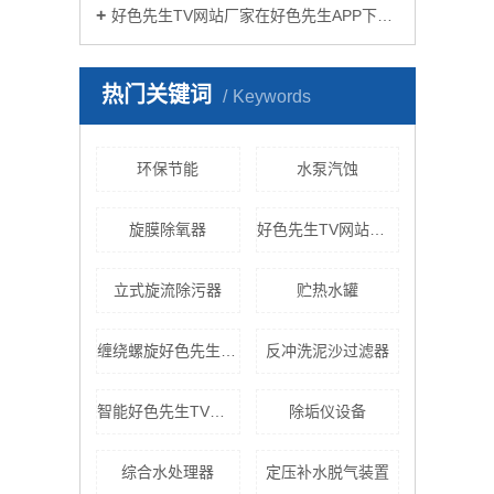
好色先生TV网站厂家在好色先生APP下载苹果手机安装生活中有哪些作用？
热门关键词
Keywords
环保节能
水泵汽蚀
旋膜除氧器
好色先生TV网站换热机组
立式旋流除污器
贮热水罐
缠绕螺旋好色先生TV黄色
反冲洗泥沙过滤器
智能好色先生TV网站
除垢仪设备
综合水处理器
定压补水脱气装置