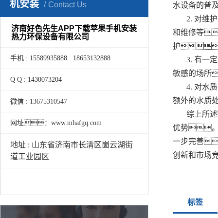
机安装
Contact Us
水设备的普
2. 对
济南好色先生APP下载苹果手机安装
和维修等
热力环保设备有限公司
护
手机 : 15589935888 18653132888
3. 有
敏感的场所
Q Q : 1430073204
4. 对
额外的水质
微信 : 13675310547
综上所述
网址：www.mhafgq.com
优势
一步完善
地址 : 山东省济南市长清区崮云湖街
创新和市场
道工业园区
标签