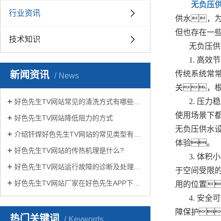
无负压
行业资讯
供水，
但也存在一
技术知识
无负压供
1. 高
新闻资讯
传统系统常
News
关，
2. 压
好色先生TV网站常见的清洗方式有哪些？
使用场景下
好色先生TV网站降低阻力的方式
无负压供水
介绍钎焊好色先生TV网站的常见类型有哪些
体验。
好色先生TV网站的传热机理是什么?
3. 体
好色先生TV网站运行故障的诊断及处理方法
于空间受限
好色先生TV网站厂家在好色先生APP下载苹果手机安装生活中有哪些作用？
用的位置
4. 安
障保护
热门关键词
Keywords