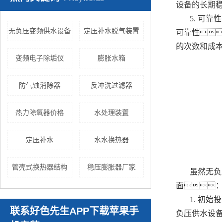
设备的长期
5. 可
无负压变频供水设备
定压补水脱气装置
可靠性
的次数和成
变频电子除垢仪
膨胀水箱
防气蚀消除器
反冲洗过滤器
热力除氧器价格
水处理装置
定压补水
水水换热器
管壳式换热器结构
稳压膨胀器厂家
虽然无负
面
1. 初
联系好色先生APP下载苹果手
负压供水设