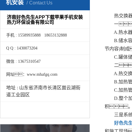
机安装
Contact Us
热交换器的
济南好色先生APP下载苹果手机安装
热力环保设备有限公司
一，
A.热水器储
手机 : 15589935888 18653132888
B.储水容
Q Q : 1430073204
节内容)制成
C.罐体储
微信 : 13675310547
二、
A.热交换
网址：www.mhafgq.com
B.加热管组
地址 : 山东省济南市长清区崮云湖街
C.加热管
道工业园区
D.整个加
积。
三是系统
好色先
和施工现场