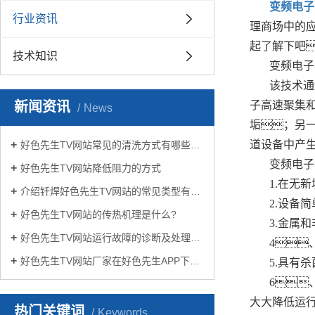
变频电子
行业资讯
理商场中的
起了解下吧
技术知识
变频电子
该技术通
新闻资讯
子高速聚集
News
垢；另
道设备中产
好色先生TV网站常见的清洗方式有哪些？
变频电子
好色先生TV网站降低阻力的方式
1.在无
介绍钎焊好色先生TV网站的常见类型有哪些
2.设备
好色先生TV网站的传热机理是什么?
3.金属
好色先生TV网站运行故障的诊断及处理方法
4
好色先生TV网站厂家在好色先生APP下载苹果手机安装生活中有哪些作用？
5.具有
6
大大降低运
热门关键词
Keywords