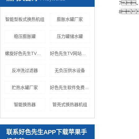
7
8
智能型板式换热机组
膨胀水罐厂家
稳压膨胀罐
压力罐储水罐
螺旋好色先生TV黄色
好色先生TV网站厂家
反冲洗过滤器
无负压供水设备
贮热水罐厂家
好色先生软件免费下载
智能换热器
管壳式换热器机组
联系好色先生APP下载苹果手