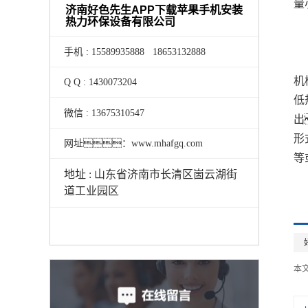
量
济南好色先生APP下载苹果手机安装
热力环保设备有限公司
手机 : 15589935888 18653132888
机
Q Q : 1430073204
低
微信 : 13675310547
出
形
网址：www.mhafgq.com
等
地址 : 山东省济南市长清区崮云湖街
道工业园区
本