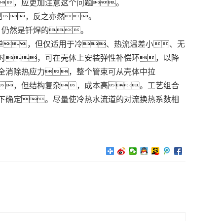
，应更加注意这个问题。
型，反之亦然。
，仍然是钎焊的。
单，但仅适用于冷、热流温差小、无
时，可在壳体上安装弹性补偿环，以降
全消除热应力，整个管束可从壳体中拉
，但结构复杂，成本高。工艺组合
下确定。尽量使冷热水流道的对流换热系数相