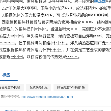
小，传热系数过低。对于较大的
换热器

2.对于流量大、压降小的情况，应选择阻力小的板
3.根据流体的压力和温度，可以选择可拆卸的
固定管板换热器管板与管壳两端的管束相结合，结构简
械清洗时的换热操作。当温差稍大，壳侧压力不太高
热应力。浮头换热器管束一端的管板可自由浮动，完
，便于机械清洗和维护。浮头换热器应用广泛
式应根据换热和流体阻力计算，并在满足工艺要求的情况
或接近，以获得较佳的传热效果。
标签
好色先生TV网站
板式换热机组
好色先生TV网站价格
文网址：
http://www.mhafgq.com/news/822.html