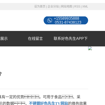
设为首页
|
企业分站
|
网站地图
|
RSS
|
XML
+15589935888
0531-87438123
例展示
在线留言
联系好色先生APP下
载苹果手机安装
？
具有一定的优势。可用于食品、采
示的数据，
不锈钢好色先生TV网站
的换热效果