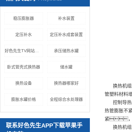
稳压膨胀器
补水装置
定压补水
定压补水成套装置
好色先生TV网站机组价格
承压储热水罐
卧式管壳式换热器
储水罐
换热设备
换热器哪家好
换热机组
管塑料材料
膨胀水罐价格
全程综合水处理器
控制导热
热管膨胀不
紧，
联系好色先生APP下载苹果手
换热机组