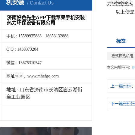
机安装
Contact Us
力
以上便是
济南好色先生APP下载苹果手机安装
热力环保设备有限公司
手机 : 15589935888 18653132888
标签
Q Q : 1430073204
板式换热机组
微信 : 13675310547
本文网址：
h
网址：www.mhafgq.com
上一篇
地址 : 山东省济南市长清区崮云湖街
道工业园区
下一篇