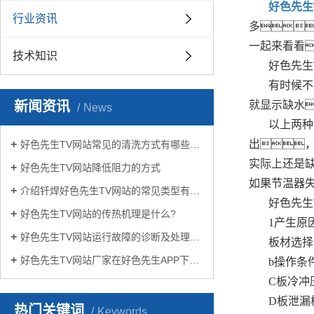
好色先生
行业资讯
多
一起来看看
技术知识
好色先生
有时候不
新闻资讯
就显示缺水
News
以上两种
出
好色先生TV网站常见的清洗方式有哪些？
实际上还是
好色先生TV网站降低阻力的方式
如果节温器
介绍钎焊好色先生TV网站的常见类型有哪些
好色先生
好色先生TV网站的传热机理是什么?
1产生原
好色先生TV网站运行故障的诊断及处理方法
板材选择
好色先生TV网站厂家在好色先生APP下载苹果手机安装生活中有哪些作用？
b操作条
C板冷冲
D板泄漏
热门关键词
Keywords