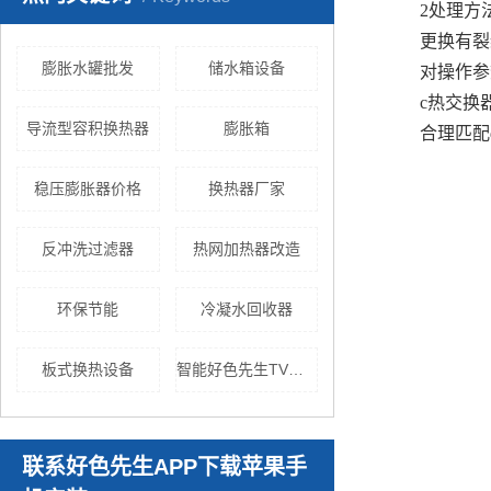
2处理方
更换有裂
膨胀水罐批发
储水箱设备
对操作参
c热交换
导流型容积换热器
膨胀箱
合理匹配
稳压膨胀器价格
换热器厂家
反冲洗过滤器
热网加热器改造
环保节能
冷凝水回收器
板式换热设备
智能好色先生TV网站
联系好色先生APP下载苹果手