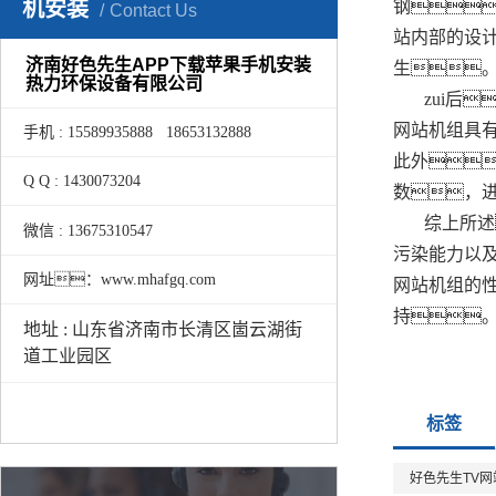
机安装
钢
Contact Us
站内部的设
济南好色先生APP下载苹果手机安装
生
热力环保设备有限公司
zui后
网站机组具
手机 : 15589935888 18653132888
此外
Q Q : 1430073204
数，
综上所述
微信 : 13675310547
污染能力以
网址：www.mhafgq.com
网站机组的
持
地址 : 山东省济南市长清区崮云湖街
道工业园区
标签
好色先生TV网