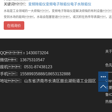
关键词：
变频除垢仪
变频电子除垢仪
电子水除垢仪
水垢是工业领域的一大烦恼，变频电子除垢仪是解决烦恼的有利设备
受到水场的能响，水垢会阻塞管道，或沉积在热传导表面，这
在线询价
关于
QQ：1430073204
微信：13675310547
色先
座机：0531-87438123
手机：15589935888/18653132888
Co
地址：山东省济南市长清区崮云湖街道工业园区
主
鲁IC
热