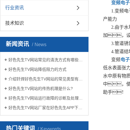
变频电子
行业资讯
1.变频电
产能力
技术知识
2.由于
加，
新闻资讯
3.管道
News
4.管道
变频
电子
好色先生TV网站常见的清洗方式有哪些？
低水表面张
好色先生TV网站降低阻力的方式
水中原有物
介绍钎焊好色先生TV网站的常见类型有哪些
中，
好色先生TV网站的传热机理是什么?
助手！
好色先生TV网站运行故障的诊断及处理方法
好色先生TV网站厂家在好色先生APP下载苹果手机安装生活中有哪些作用？
热门关键词
Keywords