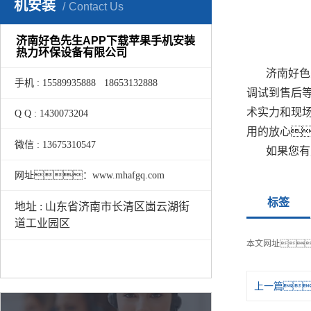
机安装
Contact Us
济南好色先生APP下载苹果手机安装
热力环保设备有限公司
济南好色
手机 : 15589935888 18653132888
调试到售后
术实力和现
Q Q : 1430073204
用的放心
微信 : 13675310547
如果您有
网址：www.mhafgq.com
标签
地址 : 山东省济南市长清区崮云湖街
道工业园区
本文网址
上一篇