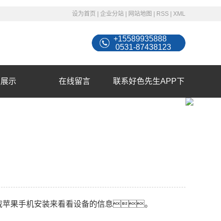
设为首页
|
企业分站
|
网站地图
|
RSS
|
XML
+15589935888
0531-87438123
例展示
在线留言
联系好色先生APP下
载苹果手机安装
载苹果手机安装来看看设备的信息。