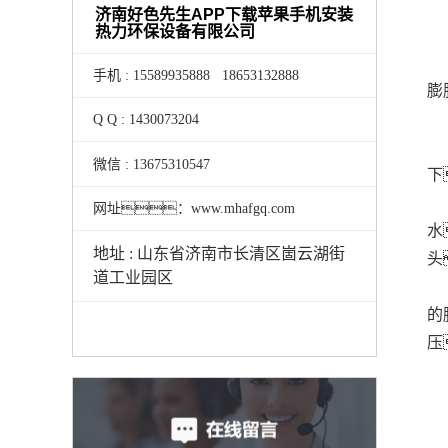
济南好色先生APP下载苹果手机安装
热力环保设备有限公司
手机 : 15589935888 18653132888
膨
Q Q : 1430073204
微信 : 13675310547
下
网址：www.mhafgq.com
水
地址 : 山东省济南市长清区崮云湖街
头
道工业园区
的
压